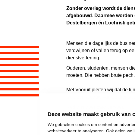
Zonder overleg wordt de diens
afgebouwd. Daarmee worden
Destelbergen én Lochristi
getr
Mensen die dagelijks de bus ne
verdwijnen of vallen terug op e
dienstverlening.
Ouderen, studenten, mensen die
moeten. Die hebben brute pech.
Met Vooruit pleiten wij dat de lij
we geen afbouw van de dienstve
Red ons openbaar vervoer.
Deze website maakt gebruik van 
Want onze inwoners verdienen b
We gebruiken cookies om content en advertent
websiteverkeer te analyseren. Ook delen we i