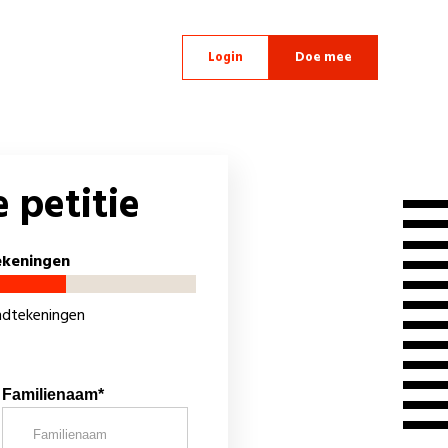
Login
Doe mee
 petitie
ekeningen
andtekeningen
Familienaam*