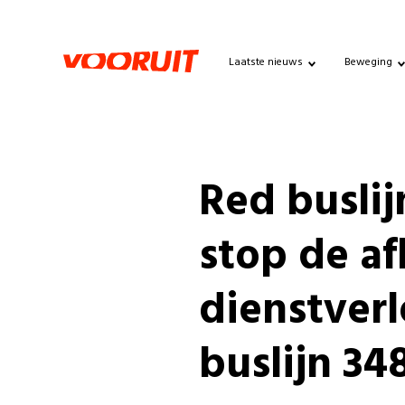
Laatste nieuws
Beweging
Red buslij
stop de a
dienstver
buslijn 34