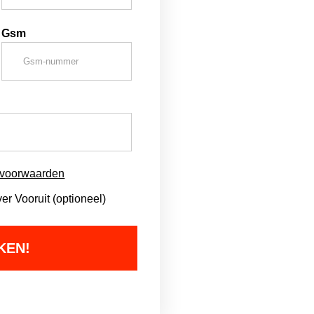
Gsm
svoorwaarden
r Vooruit (optioneel)