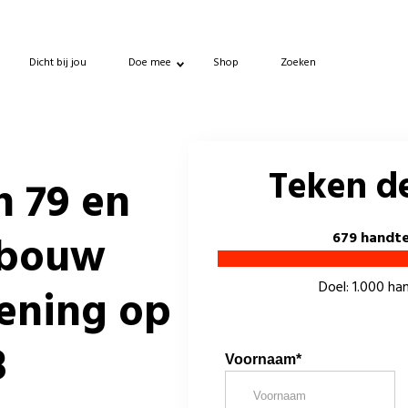
Dicht bij jou
Doe mee
Shop
Zoeken
Teken de
n 79 en
fbouw
679 handt
Doel: 1.000 h
lening op
8
Voornaam*