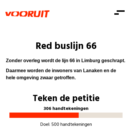
Laatste nieuws
Alle artikels
Beweging
Mission statement
Koopkracht
Dicht bij jou
Red buslijn 66
Onze mensen
Doe mee
Zorg
Doe mee
Shop
Standpunten
Gelijke kansen
Zonder overleg wordt de lijn 66 in Limburg geschrapt.
Word lid
Zoeken
Vacatures
Welzijn
Daarmee worden de
inwoners van Lanaken en de
Login
Login
hele omgeving
zwaar getroffen.
Mis niets
Consumentenbescherming
Pensioenen
Teken de petitie
Doe mee
Kinderen en jongeren
306 handtekeningen
Doel: 500 handtekeningen