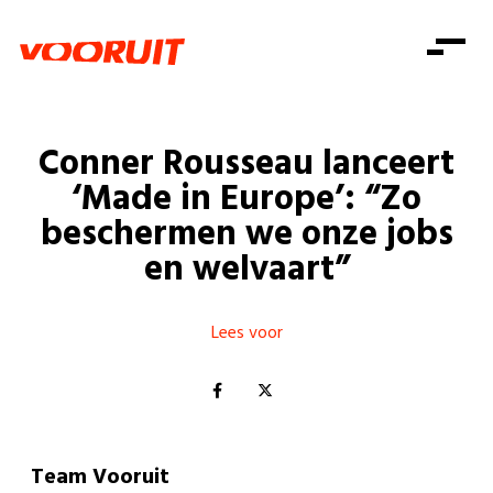
Laatste nieuws
Alle artikels
Beweging
Mission statement
Koopkracht
Dicht bij jou
Conner Rousseau lanceert
Onze mensen
Doe mee
Zorg
‘Made in Europe’: “Zo
Doe mee
Shop
Standpunten
Gelijke kansen
beschermen we onze jobs
Word lid
Zoeken
en welvaart”
Vacatures
Welzijn
Login
Login
Mis niets
Consumentenbescherming
Lees voor
Pensioenen
Doe mee
Kinderen en jongeren
Team Vooruit