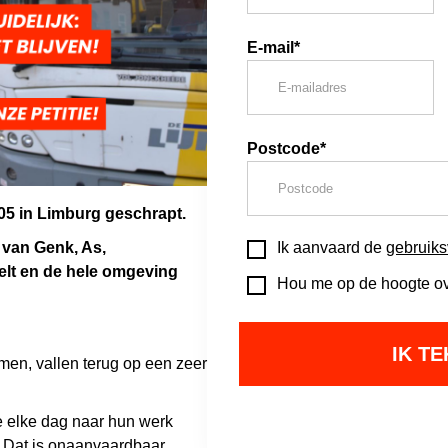
E-mail*
Postcode*
805 in Limburg geschrapt.
 van
Genk, As,
Ik aanvaard de
gebruik
elt en de hele omgeving
Hou me op de hoogte ove
men, vallen terug op een zeer
 elke dag naar hun werk
 Dat is onaanvaardbaar.