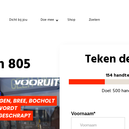
Dicht bij jou
Doe mee
Shop
Zoeken
Teken de
n 805
154 handt
Doel: 500 ha
Voornaam*