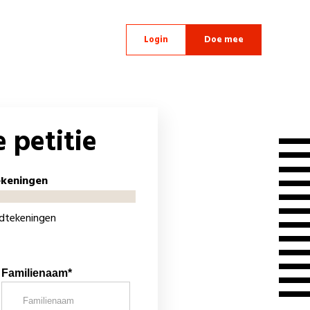
Login
Doe mee
 petitie
ekeningen
ndtekeningen
Familienaam*