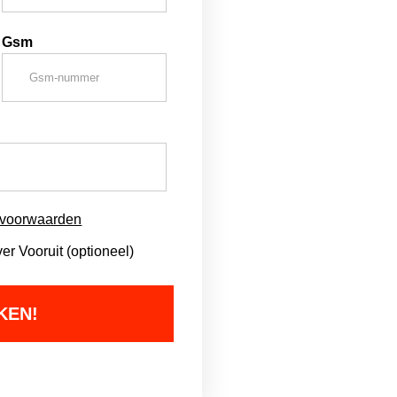
Gsm
svoorwaarden
r Vooruit (optioneel)