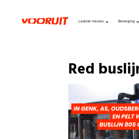
Laatste nieuws
Beweging
Red buslij