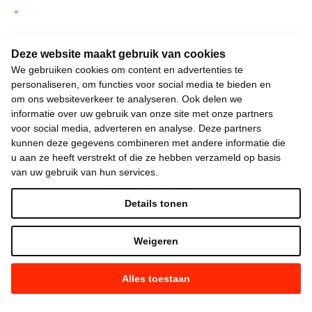
»
Deze website maakt gebruik van cookies
We gebruiken cookies om content en advertenties te
personaliseren, om functies voor social media te bieden en
om ons websiteverkeer te analyseren. Ook delen we
informatie over uw gebruik van onze site met onze partners
voor social media, adverteren en analyse. Deze partners
Keizerslaan 13
kunnen deze gegevens combineren met andere informatie die
u aan ze heeft verstrekt of die ze hebben verzameld op basis
1000 Brussel
van uw gebruik van hun services.
02 552 02 00
hallo@vooruit.org
Details tonen
Snel
Weigeren
Over de beweging
Alles toestaan
Algemeen