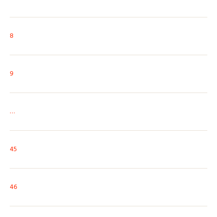
8
9
…
45
46