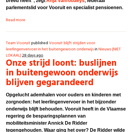
breed heeft”, zegt
Anja Vanrobaeys
, federaal
parlementslid voor Vooruit en specialist pensioenen.
Read more
Team Vooruit
published
Vooruit blijft strijden voor
leerlingenvervoer in het buitengewoon onderwijs
in
Nieuws (NIET
LOKAAL)
28 days ago
Onze strijd loont: buslijnen
in buitengewoon onderwijs
blijven gegarandeerd
Opgelucht ademhalen voor ouders en kinderen met
zorgnoden: het leerlingenvervoer in het bijzonder
onderwijs blijft behouden. Vooruit heeft in de Vlaamse
regering de besparingsplannen van
mobiliteitsminister Annick De Ridder
tegengehouden. Waar ging het over? De Ridder wilde