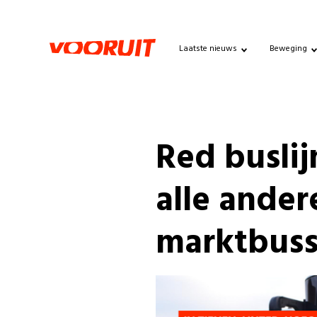
Laatste nieuws
Beweging
Red buslij
alle ander
marktbuss