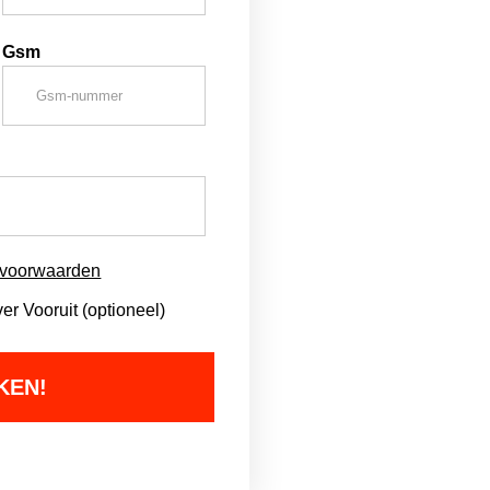
Gsm
svoorwaarden
r Vooruit (optioneel)