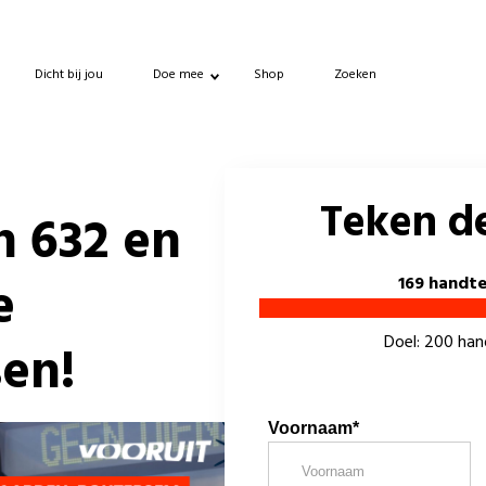
Dicht bij jou
Doe mee
Shop
Zoeken
Teken de
n 632 en
e
169 handt
Doel: 200 ha
en!
Voornaam*