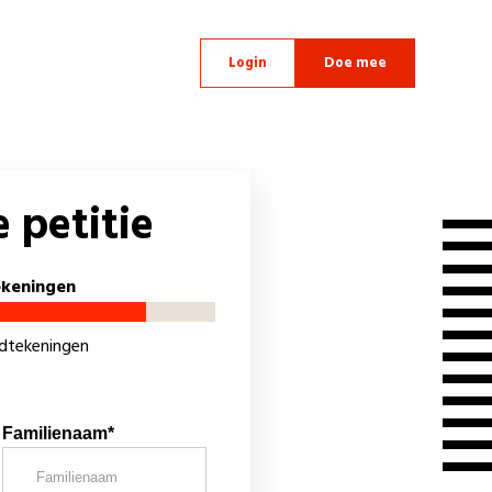
Login
Doe mee
 petitie
ekeningen
ndtekeningen
Familienaam*