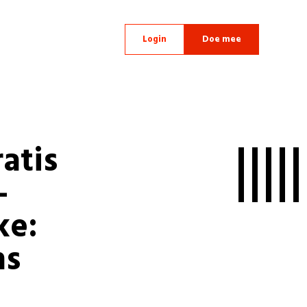
Login
Doe mee
atis
-
ke:
ns