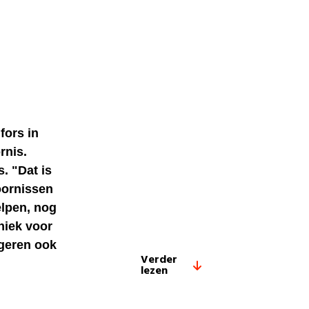
fors in
rnis.
. "Dat is
oornissen
elpen, nog
niek voor
ngeren ook
Verder
lezen