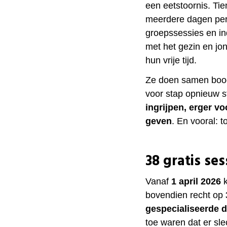
een eetstoornis. Ti
meerdere dagen per
groepssessies en in
met het gezin en j
hun vrije tijd.
Ze doen samen boo
voor stap opnieuw st
ingrijpen, erger 
geven
. En vooral: t
38 gratis ses
Vanaf
1 april 2026
k
bovendien recht op
gespecialiseerde di
toe waren dat er sle