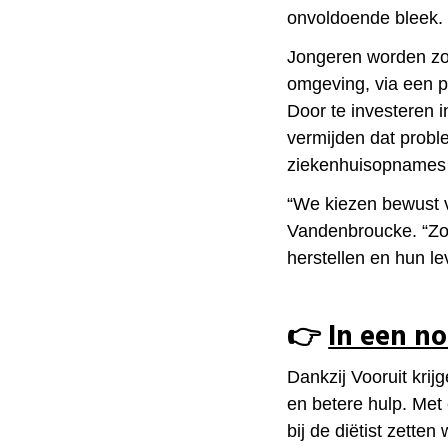
onvoldoende bleek.
Jongeren worden zo 
omgeving, via een pe
Door te investeren i
vermijden dat prob
ziekenhuisopnames
“We kiezen bewust vo
Vandenbroucke. “Zo
herstellen en hun l
👉
In een n
Dankzij Vooruit krij
en betere hulp. Met
bij de diëtist zette