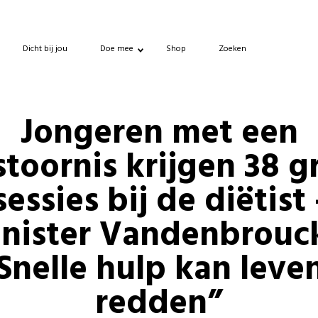
Dicht bij jou
Doe mee
Shop
Zoeken
Jongeren met een
stoornis krijgen 38 gr
sessies bij de diëtist 
nister Vandenbrouc
Snelle hulp kan leve
redden”