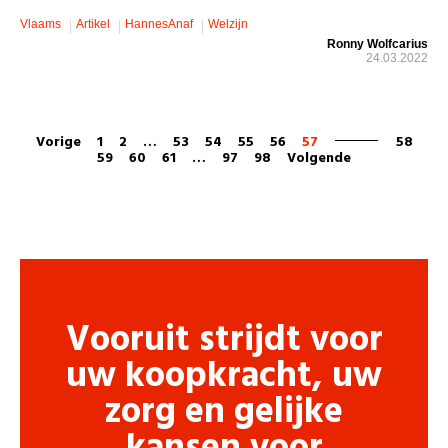
Vlaams
Artikel
HannesAnaf
Welzijn
Ronny Wolfcarius
24.03.2022
Vorige
1
2
…
53
54
55
56
57
58
59
60
61
…
97
98
Volgende
Vooruit strijdt voor
uw koopkracht, uw
zorg en gelijke