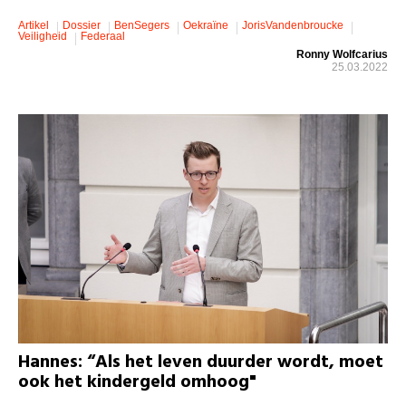
Artikel
Dossier
BenSegers
Oekraïne
JorisVandenbroucke
Veiligheid
Federaal
Ronny Wolfcarius
25.03.2022
Hannes: “Als het leven duurder wordt, moet
ook het kindergeld omhoog"