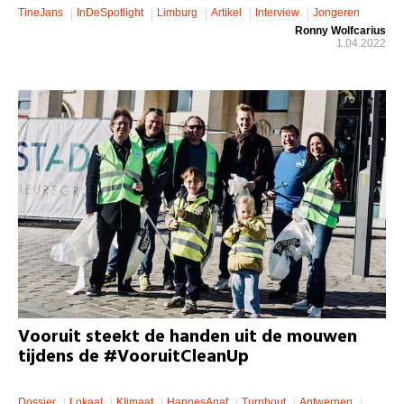
TineJans
InDeSpotlight
Limburg
Artikel
Interview
Jongeren
Ronny Wolfcarius
1.04.2022
Vooruit steekt de handen uit de mouwen
tijdens de #VooruitCleanUp
Dossier
Lokaal
Klimaat
HannesAnaf
Turnhout
Antwerpen