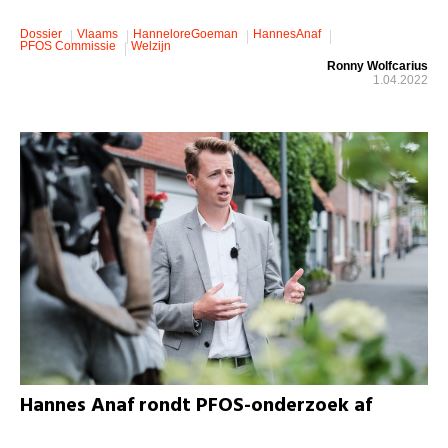
Dossier
Vlaams
HanneloreGoeman
HannesAnaf
PFOS Commissie
Welzijn
Ronny Wolfcarius
1.04.2022
Hannes Anaf rondt PFOS-onderzoek af