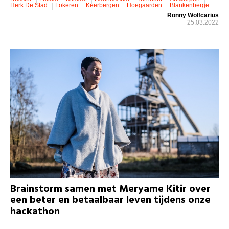
Herk De Stad
Lokeren
Keerbergen
Hoegaarden
Blankenberge
Ronny Wolfcarius
25.03.2022
Brainstorm samen met Meryame Kitir over
een beter en betaalbaar leven tijdens onze
hackathon