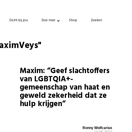
Dicht bij jou
Doe mee
Shop
Zoeken
MaximVeys"
Maxim: “Geef slachtoffers
van LGBTQIA+-
gemeenschap van haat en
geweld zekerheid dat ze
hulp krijgen”
Ronny Wolfcarius