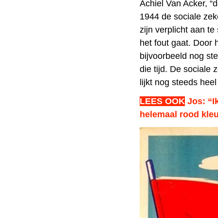
Achiel Van Acker, “d
1944 de sociale zek
zijn verplicht aan t
het fout gaat. Door
bijvoorbeeld nog ste
die tijd. De sociale
lijkt nog steeds hee
LEES OOK
Jos: “I
helemaal rood kleu