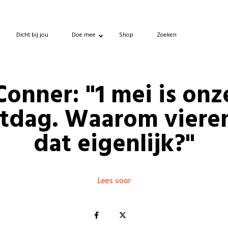
Dicht bij jou
Doe mee
Shop
Zoeken
Conner: "1 mei is onz
stdag. Waarom viere
dat eigenlijk?"
Lees voor