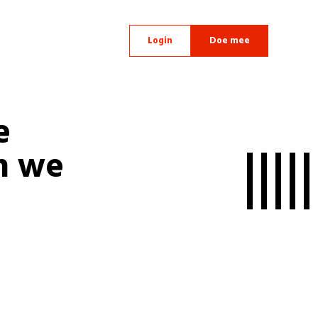
Login
Doe mee
e
n we