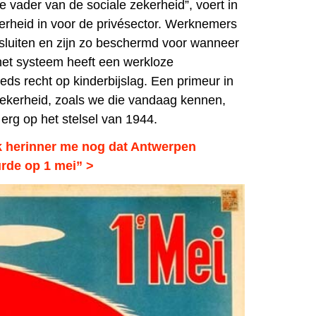
e vader van de sociale zekerheid”, voert in
erheid in voor de privésector. Werknemers
e sluiten en zijn zo beschermd voor wanneer
 het systeem heeft een werkloze
eds recht op kinderbijslag. Een primeur in
 zekerheid, zoals we die vandaag kennen,
l erg op het stelsel van 1944.
k herinner me nog dat Antwerpen
rde op 1 mei” >