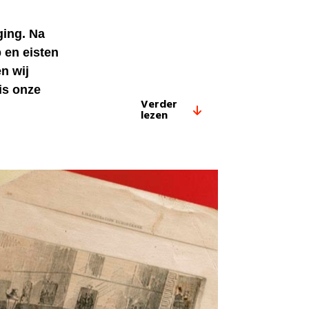
ging. Na
 en eisten
n wij
is onze
Verder
lezen