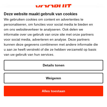
Deze website maakt gebruik van cookies
Keizerslaan 13
We gebruiken cookies om content en advertenties te
personaliseren, om functies voor social media te bieden en
1000 Brussel
om ons websiteverkeer te analyseren. Ook delen we
02 552 02 00
informatie over uw gebruik van onze site met onze partners
hallo@vooruit.org
voor social media, adverteren en analyse. Deze partners
kunnen deze gegevens combineren met andere informatie die
u aan ze heeft verstrekt of die ze hebben verzameld op basis
Snel
van uw gebruik van hun services.
Over de beweging
Details tonen
Algemeen
Weigeren
Laatste nieuws
Alles toestaan