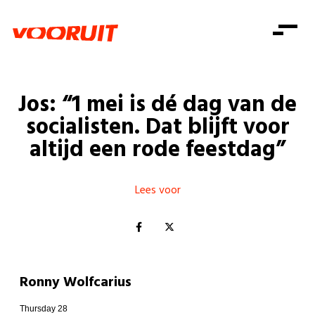
Laatste nieuws
Alle artikels
Beweging
Mission statement
Koopkracht
Dicht bij jou
Jos: “1 mei is dé dag van de
Onze mensen
Doe mee
Zorg
socialisten. Dat blijft voor
Doe mee
Shop
Standpunten
Gelijke kansen
altijd een rode feestdag”
Word lid
Zoeken
Vacatures
Welzijn
Login
Login
Mis niets
Lees voor
Consumentenbescherming
Pensioenen
Doe mee
Kinderen en jongeren
Ronny Wolfcarius
Thursday 28