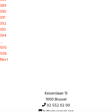
389
390
391
392
393
394
…
505
506
Next
Keizerslaan 13
1000 Brussel
02 552 02 00
hallo@vooruit.org