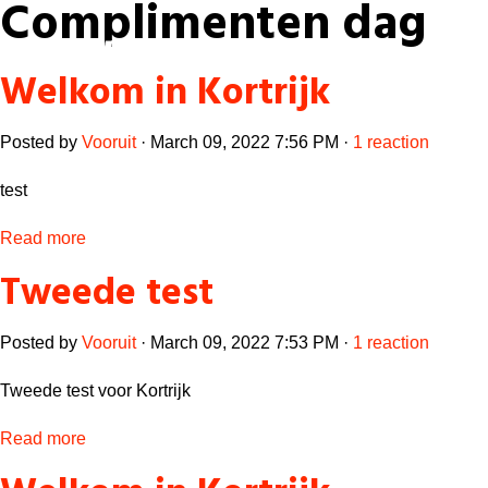
Complimenten dag
Laatste nieuws
Welkom in Kortrijk
Alle artikels
Beweging
Mission statement
Koopkracht
Dicht bij jou
Posted by
Vooruit
· March 09, 2022 7:56 PM ·
1 reaction
Onze mensen
Doe mee
Zorg
test
Doe mee
Shop
Standpunten
Gelijke kansen
Read more
Word lid
Zoeken
Vacatures
Welzijn
Login
Tweede test
Login
Mis niets
Consumentenbescherming
Posted by
Vooruit
· March 09, 2022 7:53 PM ·
1 reaction
Pensioenen
Doe mee
Kinderen en jongeren
Tweede test voor Kortrijk
Read more