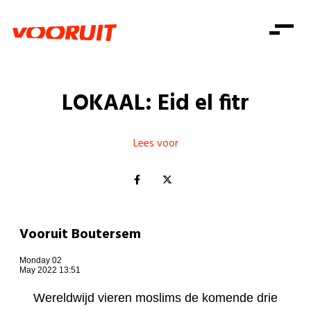
Laatste nieuws
Alle artikels
Beweging
Mission statement
Koopkracht
Dicht bij jou
LOKAAL: Eid el fitr
Onze mensen
Doe mee
Zorg
Doe mee
Shop
Standpunten
Gelijke kansen
Lees voor
Word lid
Zoeken
Vacatures
Welzijn
Login
Login
Mis niets
Consumentenbescherming
Pensioenen
Doe mee
Vooruit Boutersem
Kinderen en jongeren
Monday 02
May 2022 13:51
Wereldwijd vieren moslims de komende drie