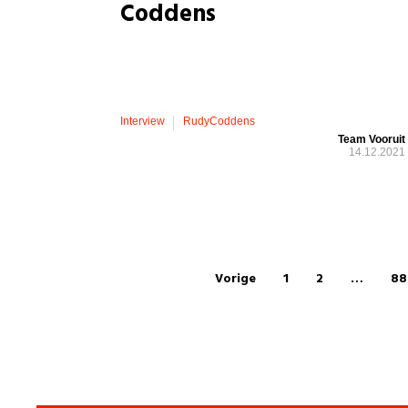
Coddens
Interview
RudyCoddens
Team Vooruit
14.12.2021
Vorige
1
2
…
88