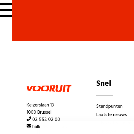
Snel
Keizerslaan 13
Standpunten
1000 Brussel
Laatste nieuws
02 552 02 00
Lokale afdelingen
hallo@vooruit.org
Wie is wie