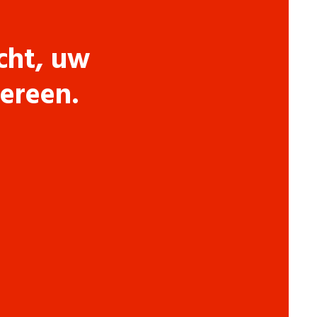
cht, uw
dereen.