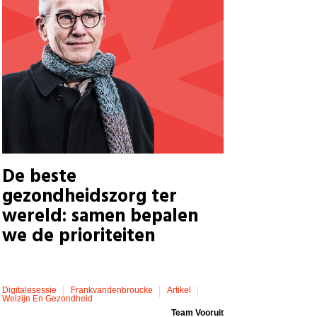
De beste
gezondheidszorg ter
wereld: samen bepalen
we de prioriteiten
Digitalesessie
Frankvandenbroucke
Artikel
Welzijn En Gezondheid
Team Vooruit