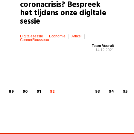
coronacrisis? Bespreek
het tijdens onze digitale
sessie
Digitalesessie
Economie
Artikel
ConnerRousseau
Team Vooruit
14.12.2021
89
90
91
92
93
94
95