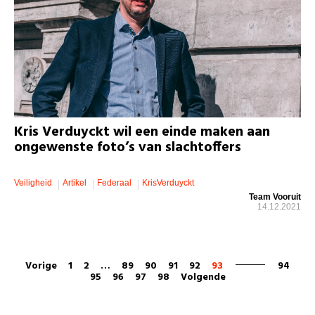
Kris Verduyckt wil een einde maken aan
ongewenste foto’s van slachtoffers
Veiligheid
Artikel
Federaal
KrisVerduyckt
Team Vooruit
14.12.2021
Vorige
1
2
…
89
90
91
92
93
94
95
96
97
98
Volgende