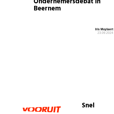
Ondernemersdebat in
Beernem
Iris Muylaert
23.09.2024
Snel