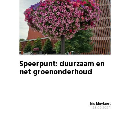
Speerpunt: duurzaam en
net groenonderhoud
Iris Muylaert
23.09.2024