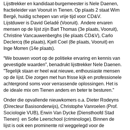
Lijsttrekker en kandidaat-burgemeester is Nele Daenen,
fractieleider van Vooruit in Tienen. Op plaats 2 staat Wim
Bergé, huidig schepen van vrije tijd voor CD&V.
Lijstduwer is David Geladé (Vooruit). Andere ervaren
mensen op de lijst zijn Bart Thomas (3
e
plaats, Vooruit),
Christine Vancauwenberghs (4
e
plaats CD&V), Carlo
Declercq (6
e
plaats), Kjell Coel (8
e
plaats, Vooruit) en
Inge Morren (14
e
plaats).
“We bouwen voort op de politieke ervaring en kennis van
gevestigde waarden”, benadrukt lijsttrekker Nele Daenen.
”Tegelijk staan er heel wat nieuwe, enthousiaste mensen
op de lijst. Die zorgen met hun frisse kijk en professionele
achtergrond soms voor verrassende oplossingen. Het is
de ideale mix om Tienen anders en beter te besturen.”
Onder die opvallende nieuwkomers o.a. Dieter Rodeyns
(Directeur Basisonderwijs), Christophe Vanroelen (Prof.
Sociologie VUB), Erwin Van Dycke (Diensthoofd Stad
Tienen) en Sofie Leerschool (criminologe). Binnen de
lijst is ook een prominente rol weggelegd voor de