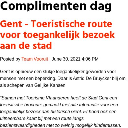
Complimenten dag
Laatste nieuws
Gent - Toeristische route
Alle artikels
Beweging
voor toegankelijk bezoek
Mission statement
Koopkracht
Dicht bij jou
aan de stad
Onze mensen
Doe mee
Zorg
Doe mee
Shop
Standpunten
Gelijke kansen
Posted by
Team Vooruit
· June 30, 2021 4:06 PM
Word lid
Zoeken
Vacatures
Welzijn
Login
Gent is opnieuw een stukje toegankelijker geworden voor
Login
Mis niets
mensen met een beperking. Daar is Astrid De Bruycker blij om,
Consumentenbescherming
als schepen van Gelijke Kansen.
Pensioenen
Doe mee
“Samen met Toerisme Vlaanderen heeft de Stad Gent een
Kinderen en jongeren
toeristische brochure gemaakt met alle informatie voor een
toegankelijk bezoek aan historisch Gent. Er hoort ook een
uitneembare kaart bij met een route langs
bezienswaardigheden met zo weinig mogelijk hindernissen.