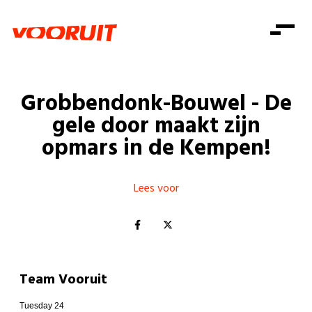
Laatste nieuws
Alle artikels
Beweging
Mission statement
Koopkracht
Dicht bij jou
Grobbendonk-Bouwel - De
Onze mensen
Doe mee
Zorg
gele door maakt zijn
Doe mee
Shop
Standpunten
Gelijke kansen
opmars in de Kempen!
Word lid
Zoeken
Vacatures
Welzijn
Login
Login
Mis niets
Lees voor
Consumentenbescherming
Pensioenen
Doe mee
Kinderen en jongeren
Team Vooruit
Tuesday 24