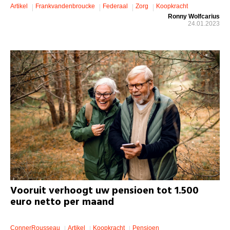
Artikel
Frankvandenbroucke
Federaal
Zorg
Koopkracht
Ronny Wolfcarius
24.01.2023
Vooruit verhoogt uw pensioen tot 1.500
euro netto per maand
ConnerRousseau
Artikel
Koopkracht
Pensioen