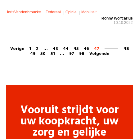
JorisVandenbroucke
Federaal
Opinie
Mobiliteit
Ronny Wolfcarius
10.10.2022
Vorige
1
2
…
43
44
45
46
47
48
49
50
51
…
97
98
Volgende
Vooruit strijdt voor
uw koopkracht, uw
zorg en gelijke