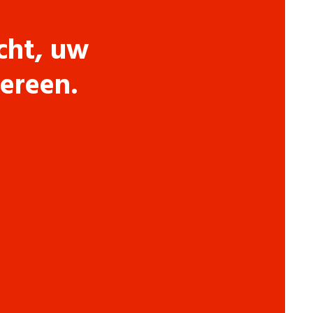
cht, uw
dereen.