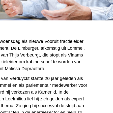
 woensdag als nieuwe Vooruit-fractieleider
ment. De Limburger, afkomstig uit Lommel,
van Thijs Verbeurgt, die stopt als Vlaams
actieleider om kabinetschef te worden van
ent Melissa Depraetere.
e van Verduyckt startte 20 jaar geleden als
 Lommel en als parlementair medewerker voor
erd hij verkozen als Kamerlid. In de
 Leefmilieu liet hij zich gelden als expert
t thema. Zo ging hij succesvol de strijd aan
ontracten in de energiesector en hielp zo