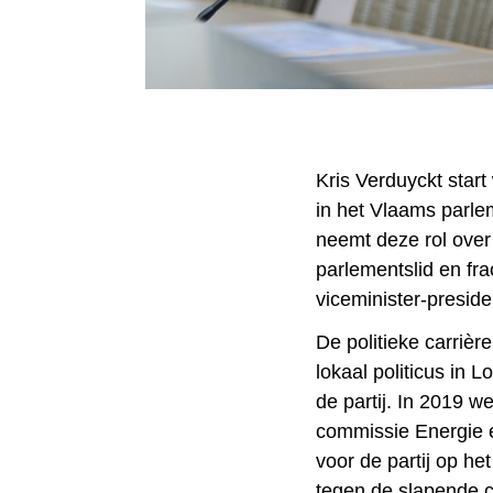
Kris Verduyckt start
in het Vlaams parle
neemt deze rol over 
parlementslid en fr
viceminister-presid
De politieke carrièr
lokaal politicus in
de partij. In 2019 w
commissie Energie en
voor de partij op he
tegen de slapende c