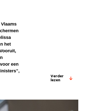
t Vlaams
 schermen
elissa
in het
Vooruit,
en
 voor een
inisters",
Verder
lezen