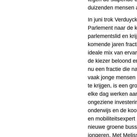
duizenden mensen a
In juni trok Verduyc
Parlement naar de k
parlementslid en kri
komende jaren fracti
ideale mix van erva
de kiezer beloond e
nu een fractie die 
vaak jonge mensen e
te krijgen, is een 
elke dag werken aan
ongeziene investeri
onderwijs en de koo
en mobiliteitsexpert
nieuwe groene buss
jongeren. Met Melis