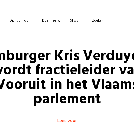
Dicht bij jou
Doe mee
Shop
Zoeken
mburger Kris Verduy
ordt fractieleider v
Vooruit in het Vlaam
parlement
Lees voor