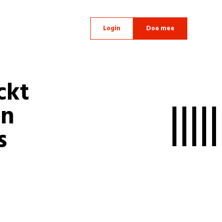
Login
Doe mee
ckt
an
s