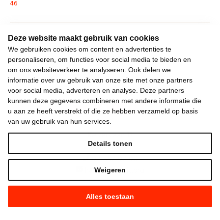
46
Deze website maakt gebruik van cookies
»
We gebruiken cookies om content en advertenties te
personaliseren, om functies voor social media te bieden en
om ons websiteverkeer te analyseren. Ook delen we
informatie over uw gebruik van onze site met onze partners
voor social media, adverteren en analyse. Deze partners
kunnen deze gegevens combineren met andere informatie die
u aan ze heeft verstrekt of die ze hebben verzameld op basis
van uw gebruik van hun services.
Keizerslaan 13
Details tonen
1000 Brussel
02 552 02 00
hallo@vooruit.org
Weigeren
Alles toestaan
Snel