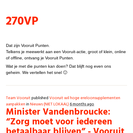
Punten
270VP
VP, wat is dat?
Dat zijn Vooruit Punten.
Telkens je meewerkt aan een Vooruit-actie, groot of klein, online
of offline, ontvang je Vooruit Punten.
Wat je met die punten kan doen? Dat blijft nog even ons
geheim. We vertellen het snel 🙂
Team Vooruit
published
Vooruit wil hoge ereloonsupplementen
aanpakken
in
Nieuws (NIET LOKAAL)
6 months ago
Minister Vandenbroucke:
“Zorg moet voor iedereen
betaalbaar blijven” - Vooruit