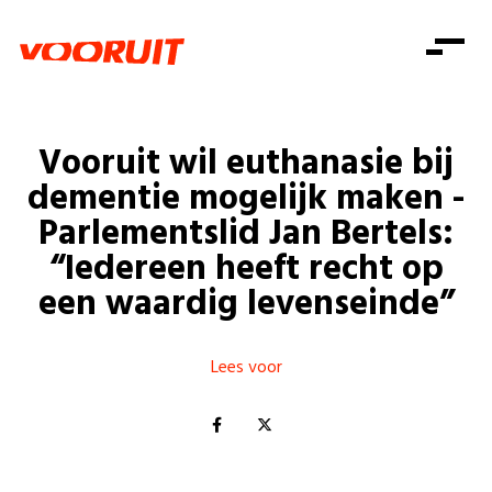
Laatste nieuws
Alle artikels
Beweging
Mission statement
Koopkracht
Dicht bij jou
Vooruit wil euthanasie bij
Onze mensen
Doe mee
Zorg
dementie mogelijk maken -
Doe mee
Shop
Standpunten
Gelijke kansen
Parlementslid Jan Bertels:
Word lid
Zoeken
“Iedereen heeft recht op
Vacatures
Welzijn
Login
Login
een waardig levenseinde”
Mis niets
Consumentenbescherming
Pensioenen
Doe mee
Lees voor
Kinderen en jongeren