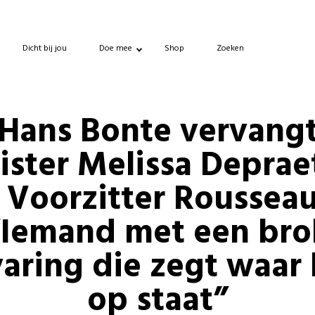
Dicht bij jou
Doe mee
Shop
Zoeken
Hans Bonte vervang
ister Melissa Deprae
- Voorzitter Rousseau
“Iemand met een bro
varing die zegt waar 
op staat”