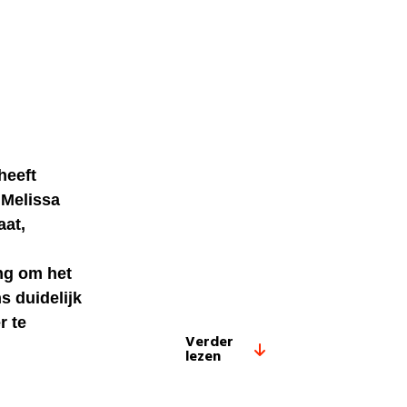
heeft
Melissa
aat,
ng om het
s duidelijk
r te
Verder
lezen