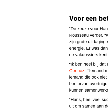
Voor een bet
“De keuze voor Hans
Rousseau verder. “W
zijn grote uitdagin
energie. Er was dan
de vakdossiers kent 
“
Ik ben heel blij dat
Gennez
. ‘“Iemand m
iemand die ook niet
ben ervan overtuig
kunnen samenwerke
“⁠Hans, heel veel su
uit om samen aan d