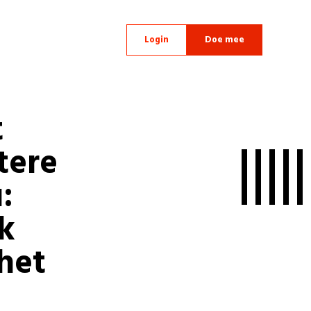
Login
Doe mee
t
tere
:
k
het