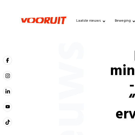
Laatste nieuws
Beweging
Nieuws
min
er