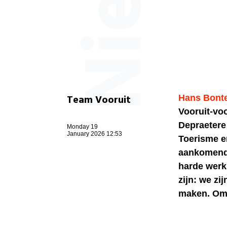
Team Vooruit
Hans Bont
Vooruit-voo
Depraetere
Monday 19
January 2026 12:53
Toerisme e
aankomende
harde werk 
zijn: we zi
maken. Om 