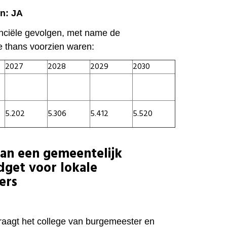
en: JA
nanciële gevolgen, met name de
 thans voorzien waren:
2027
2028
2029
2030
5.202
5.306
5.412
5.520
van een gemeentelijk
dget voor lokale
ers
aagt het college van burgemeester en