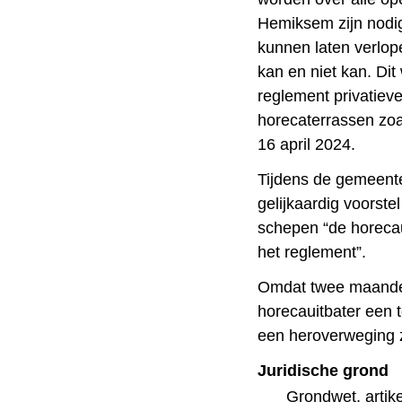
Hemiksem zijn nodi
kunnen laten verlop
kan en niet kan. Di
reglement privatie
horecaterrassen zo
16 april 2024.
Tijdens de gemeent
gelijkaardig voors
schepen “de horeca
het reglement”.
Omdat twee maanden l
horecauitbater een 
een heroverweging z
Juridische grond
Grondwet, artike