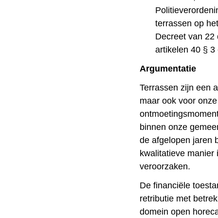
Politieverordeni
terrassen op he
Decreet van 22 
artikelen 40 § 3
Argumentatie
Terrassen zijn een a
maar ook voor onze
ontmoetingsmoment 
binnen onze gemeen
de afgelopen jaren
kwalitatieve manier i
veroorzaken.
De financiële toest
retributie met betre
domein open horeca