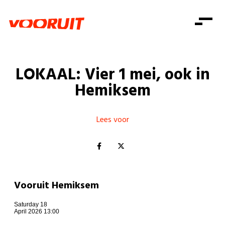
Laatste nieuws
Alle artikels
Beweging
Mission statement
Koopkracht
Dicht bij jou
LOKAAL: Vier 1 mei, ook in
Onze mensen
Doe mee
Zorg
Hemiksem
Doe mee
Shop
Standpunten
Gelijke kansen
Word lid
Zoeken
Vacatures
Welzijn
Lees voor
Login
Login
Mis niets
Consumentenbescherming
Pensioenen
Doe mee
Kinderen en jongeren
Vooruit Hemiksem
Saturday 18
April 2026 13:00