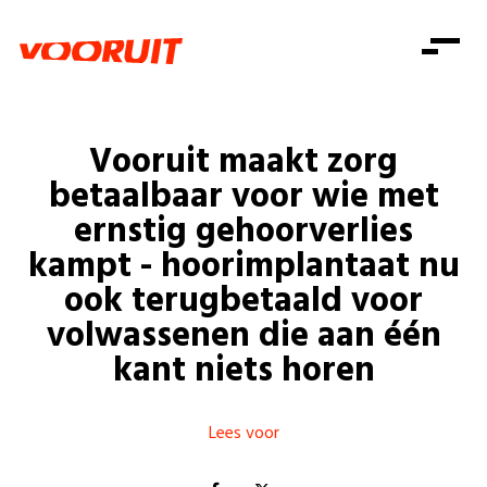
Laatste nieuws
Alle artikels
Beweging
Mission statement
Koopkracht
Dicht bij jou
Vooruit maakt zorg
Onze mensen
Doe mee
Zorg
betaalbaar voor wie met
Doe mee
Shop
Standpunten
Gelijke kansen
ernstig gehoorverlies
Word lid
Zoeken
kampt - hoorimplantaat nu
Vacatures
Welzijn
Login
Login
ook terugbetaald voor
Mis niets
Consumentenbescherming
volwassenen die aan één
Pensioenen
kant niets horen
Doe mee
Kinderen en jongeren
Lees voor