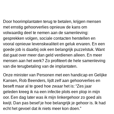
in
de
sam
Door hoor
implantaten terug te betalen, krijgen mensen
met ernstig gehoorverlies opnieuw de kans om
volwaardig deel te nemen aan de samenleving:
gesprekken volgen, sociale contacten herstellen en
vooral opnieuw levenskwaliteit en geluk ervaren. En een
goede job is daarbij ook een belangrijk puzzelstuk. Want
dat gaat over meer dan geld verdienen alleen. En meer
mensen aan het werk? Zo profiteert de hele samenleving
van die terugbetaling van de implantaten.
Onze minister van Personen met een handicap en Gelijke
Kansen, Rob Beenders, lijdt zelf aan gehoorverlies en
beseft maar al te goed hoe zwaar het is: “
Zes jaar
geleden kreeg ik na een infectie plots een plop in mijn
oor. Een dag later was ik mijn linkergehoor zo goed als
kwijt. Dan pas besef je hoe belangrijk je gehoor is. Ik had
echt het gevoel dat ik niets meer kon doen.”