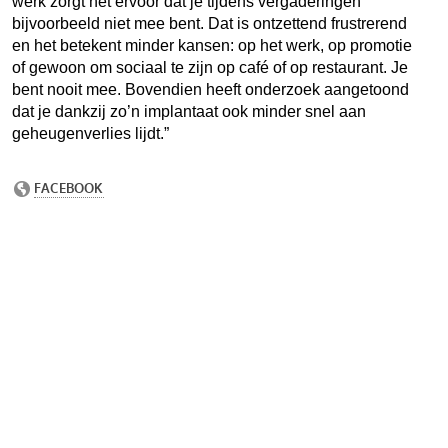
werk zorgt het ervoor dat je tijdens vergaderingen
bijvoorbeeld niet mee bent. Dat is ontzettend frustrerend
en het betekent minder kansen: op het werk, op promotie
of gewoon om sociaal te zijn op café of op restaurant. Je
bent nooit mee. Bovendien heeft onderzoek aangetoond
dat je dankzij zo’n implantaat ook minder snel aan
geheugenverlies lijdt.”
Gel
kan