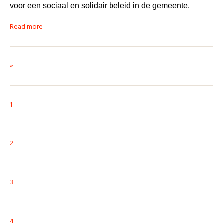
voor een sociaal en solidair beleid in de gemeente.
Read more
«
1
2
3
4