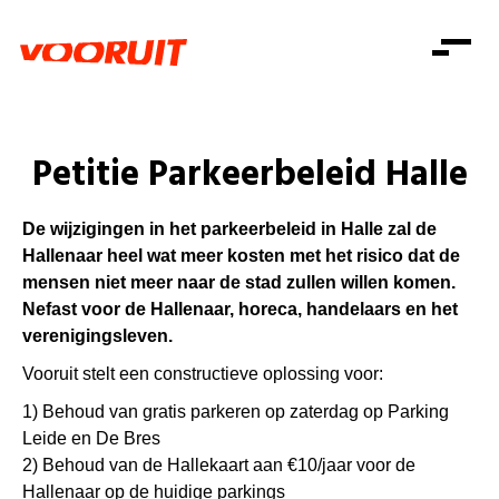
Laatste nieuws
Alle artikels
Beweging
Mission statement
Koopkracht
Dicht bij jou
Petitie Parkeerbeleid Halle
Onze mensen
Doe mee
Zorg
Doe mee
Shop
Standpunten
Gelijke kansen
De wijzigingen in het parkeerbeleid in Halle zal de
Word lid
Zoeken
Hallenaar heel wat meer kosten met het risico dat de
Vacatures
Welzijn
Login
mensen niet meer naar de stad zullen willen komen.
Login
Mis niets
Consumentenbescherming
Nefast voor de Hallenaar, horeca, handelaars en het
verenigingsleven.
Pensioenen
Doe mee
Vooruit stelt een constructieve oplossing voor:
Kinderen en jongeren
1) Behoud van gratis parkeren op zaterdag op Parking
Leide en De Bres
2) Behoud van de Hallekaart aan €10/jaar voor de
Hallenaar op de huidige parkings