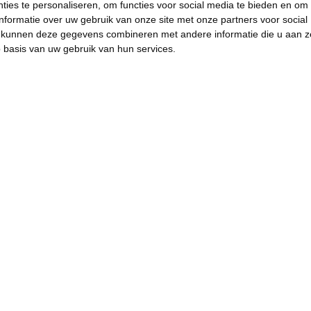
ies te personaliseren, om functies voor social media te bieden en om
nformatie over uw gebruik van onze site met onze partners voor social
s kunnen deze gegevens combineren met andere informatie die u aan z
p basis van uw gebruik van hun services.
“Alles doen om onze
festivals betaalbaar te
houden, zeker voor
jongeren” - Jeroen Soete
maakt zich zorgen na