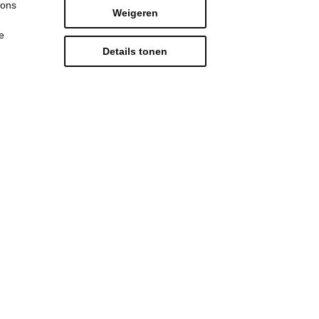
 ons
Weigeren
e
Details tonen
“Extra betalen voor je
fiets op de trein? Daar
moet NMBS komaf mee
maken” - Vooruit wil
treinreizigers met fiets