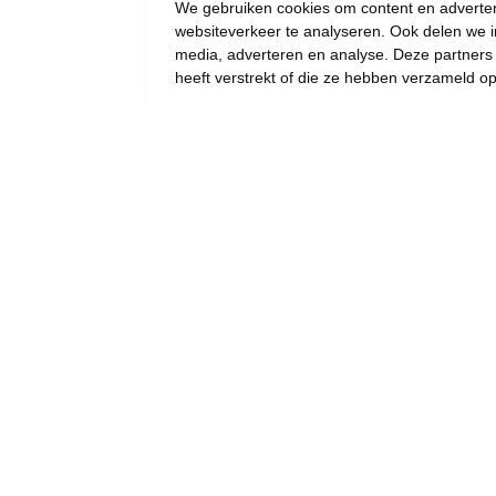
We gebruiken cookies om content en advertent
websiteverkeer te analyseren. Ook delen we i
media, adverteren en analyse. Deze partner
heeft verstrekt of die ze hebben verzameld o
“Als je partner
ongeneeslijk ziek is, en
het einde nadert, dan wil
je er gewoon zijn” -
Vooruit wil palliatief