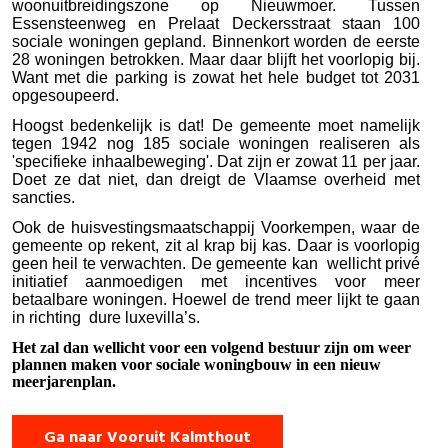
woonuitbreidingszone op Nieuwmoer. Tussen
Essensteenweg en Prelaat Deckersstraat staan 100
sociale woningen gepland. Binnenkort worden de eerste
28 woningen betrokken. Maar daar blijft het voorlopig bij.
Want met die parking is zowat het hele budget tot 2031
opgesoupeerd.
Hoogst bedenkelijk is dat! De gemeente
moet namelijk
tegen 1942 nog 185 sociale woningen realiseren als
'specifieke inhaalbeweging'. Dat zijn er zowat 11 per jaar.
Doet ze dat niet, dan dreigt de Vlaamse overheid met
sancties.
Ook de huisvestingsmaatschappij Voorkempen, waar de
gemeente op rekent, zit al krap bij kas. Daar is voorlopig
geen heil te verwachten. De gemeente kan
wellicht privé
initiatief aanmoedigen met incentives voor meer
betaalbare woningen. Hoewel de trend meer lijkt te gaan
in richting
dure luxevilla’s.
Het zal dan wellicht voor een volgend bestuur zijn om weer
plannen maken voor sociale woningbouw in een nieuw
meerjarenplan.
Ga naar Vooruit Kalmthout