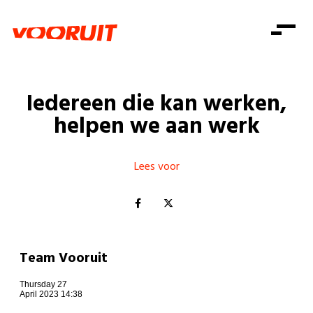
Laatste nieuws
Alle artikels
Beweging
Mission statement
Koopkracht
Dicht bij jou
Iedereen die kan werken,
Onze mensen
Doe mee
Zorg
helpen we aan werk
Doe mee
Shop
Standpunten
Gelijke kansen
Word lid
Zoeken
Vacatures
Welzijn
Lees voor
Login
Login
Mis niets
Consumentenbescherming
Pensioenen
Doe mee
Kinderen en jongeren
Team Vooruit
Thursday 27
April 2023 14:38