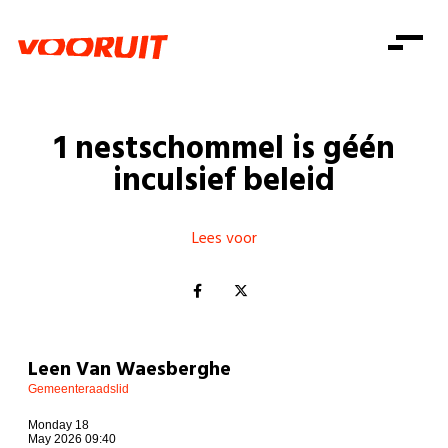
Laatste nieuws
Alle artikels
Beweging
Mission statement
Koopkracht
Dicht bij jou
1 nestschommel is géén
Onze mensen
Doe mee
Zorg
inculsief beleid
Doe mee
Shop
Standpunten
Gelijke kansen
Word lid
Zoeken
Vacatures
Welzijn
Lees voor
Login
Login
Mis niets
Consumentenbescherming
Pensioenen
Doe mee
Kinderen en jongeren
Leen Van Waesberghe
Gemeenteraadslid
Monday 18
May 2026 09:40