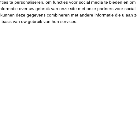
ies te personaliseren, om functies voor social media te bieden en om
nformatie over uw gebruik van onze site met onze partners voor social
s kunnen deze gegevens combineren met andere informatie die u aan z
p basis van uw gebruik van hun services.
LOKAAL: Stad Oostende
gaat resoluut voor
vergroening in alle wijken
met bijna 500 nieuwe
bomen en meer dan