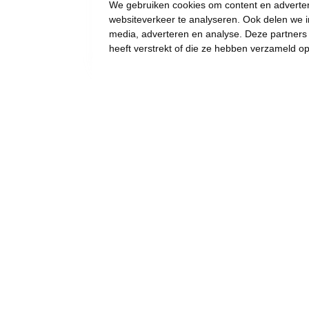
We gebruiken cookies om content en advertent
websiteverkeer te analyseren. Ook delen we i
media, adverteren en analyse. Deze partner
heeft verstrekt of die ze hebben verzameld o
LOKAAL: Toekomst
Koninklijke gaanderijen
en Thermae Palace
verzekerd!