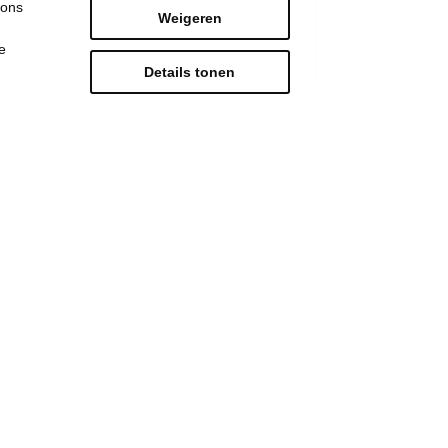
 ons
Weigeren
e
Details tonen
LOKAAL: Opstart
renovatie Koninklijke
Gaanderijen september
2025