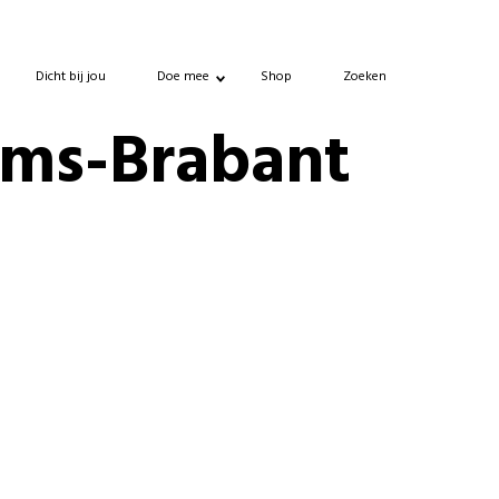
Dicht bij jou
Doe mee
Shop
Zoeken
ams-Brabant