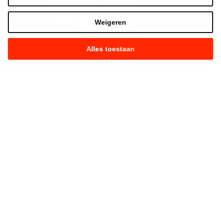
Weigeren
Alles toestaan
Geen monsterboetes meer bij de bouw van je
woning - minister Depraetere: “We moeten
mensen helpen bij renovaties, niet bestraffen”
Team Vooruit
30.07.2026