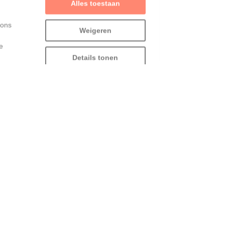
 ons
Weigeren
e
Details tonen
opnieuw hulp bij het
invullen van de
belastingsbrieven
##lokaal
#assenede