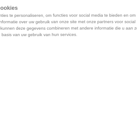
ies te personaliseren, om functies voor social media te bieden en om
nformatie over uw gebruik van onze site met onze partners voor social
s kunnen deze gegevens combineren met andere informatie die u aan z
p basis van uw gebruik van hun services.
1 nestschommel is géén
inculsief beleid
##lokaal
#assenede