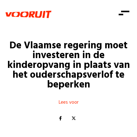
Laatste nieuws
Alle artikels
Beweging
Mission statement
Koopkracht
Dicht bij jou
De Vlaamse regering moet
Onze mensen
Doe mee
Zorg
investeren in de
Doe mee
Shop
Standpunten
Gelijke kansen
kinderopvang in plaats van
Word lid
Zoeken
het ouderschapsverlof te
Vacatures
Welzijn
Login
Login
beperken
Mis niets
Consumentenbescherming
Pensioenen
Doe mee
Lees voor
Kinderen en jongeren