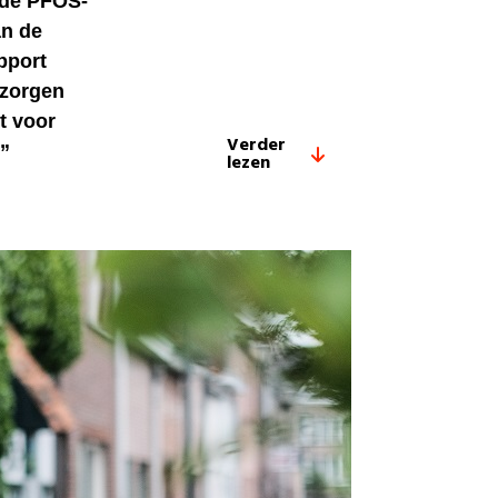
 de PFOS-
an de
apport
 zorgen
t voor
Verder
.”
lezen