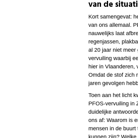
van de situat
Kort samengevat: h
van ons allemaal. P
nauwelijks laat afbr
regenjassen, plakba
al 20 jaar niet mee
vervuiling waarbij 
hier in Vlaanderen,
Omdat de stof zich n
jaren gevolgen he
Toen aan het licht 
PFOS-vervuiling in 
duidelijke antwoord
ons af: Waarom is 
mensen in de buurt 
kunnen zijn? Welke g