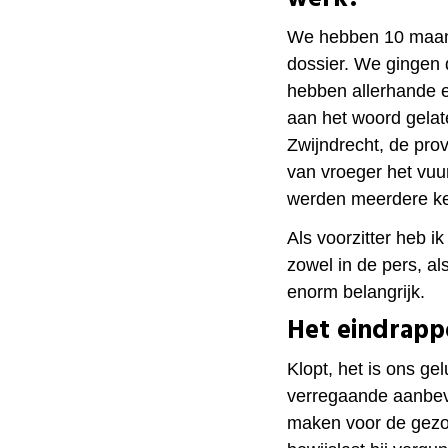
We hebben 10 maan
dossier. We gingen 
hebben allerhande e
aan het woord gela
Zwijndrecht, de pro
van vroeger het vu
werden meerdere ke
Als voorzitter heb i
zowel in de pers, al
enorm belangrijk.
Het eindrappo
Klopt, het is ons gel
verregaande aanbev
maken voor de gezo