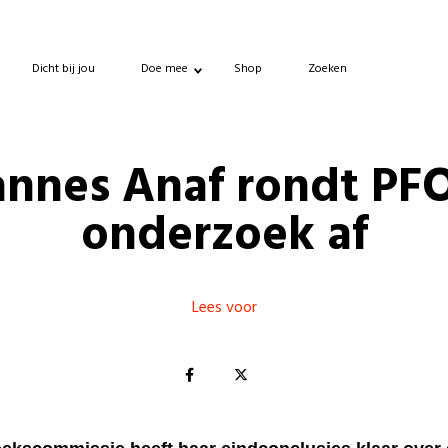
Dicht bij jou
Doe mee
Shop
Zoeken
nnes Anaf rondt PF
onderzoek af
Lees voor