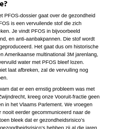
ie?
et PFOS-dossier gaat over de gezondheid
FOS is een vervuilende stof die zich
eken. Je vindt PFOS in bijvoorbeeld
nd, en anti-aanbakpannen. Die stof wordt
r geproduceerd. Het gaat dus om historische
een Amerikaanse multinational 3M jarenlang,
 vervuild water met PFOS bleef lozen.
iet laat afbreken, zal de vervuiling nog
bben.
kwam dat er een ernstig probleem was met
Zwijndrecht, kreeg onze Vooruit-fractie geen
en in het Vlaams Parlement. We vroegen
er nooit eerder gecommuniceerd naar de
toen bleek dat er gezondheidsrisico’s
ezondheidsrisico’s hebben zij al die jaren