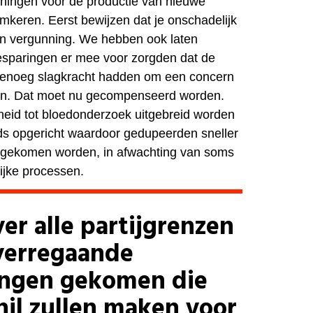
unningen voor de productie van nieuwe
mkeren. Eerst bewijzen dat je onschadelijk
en vergunning. We hebben ook laten
esparingen er mee voor zorgden dat de
 genoeg slagkracht hadden om een concern
en. Dat moet nu gecompenseerd worden.
heid tot bloedonderzoek uitgebreid worden
ds opgericht waardoor gedupeerden sneller
t gekomen worden, in afwachting van soms
ijke processen.
er alle partijgrenzen
verregaande
ingen gekomen die
hil zullen maken voor