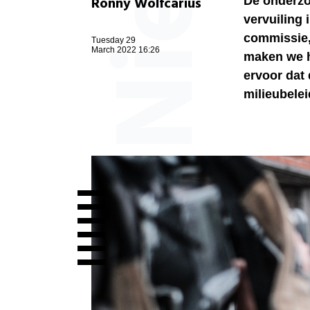
Ronny Wolfcarius
De onderzo
vervuiling 
commissie
Tuesday 29
March 2022 16:26
maken we h
ervoor dat 
milieubelei