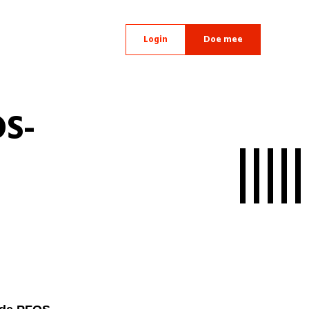
Login
Doe mee
OS-