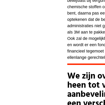
bewijslast bij verg
chemische stoffen o
bent, daarna pas e
optekenen dat de b
administraties niet
als 3M aan te pakk
Ook zal de mogelijk
en wordt er een fon
financieel tegemoe
ellenlange gerechtel
We zijn ov
heen tot 
aanbevel
een versc