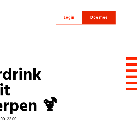
Login
Doe mee
drink
it
rpen 🍹
:00 -22:00