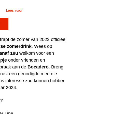
Lees voor

trapt de zomer van 2023 officieel
jkse zomerdrink
. Wees op
anaf 18u
welkom voor een
apje
onder vrienden en
spraak aan de
Bocadero
.
Breng
erust een genodigde mee die
ens interesse zou kunnen hebben
jaar 2024.
r?
ar Line