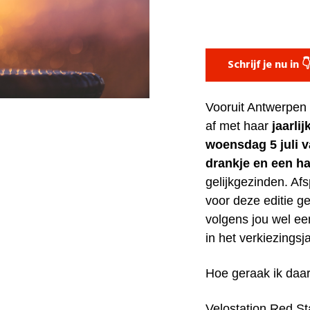
Schrijf je nu in 
Vooruit Antwerpen 
af met haar
jaarli
woensdag 5 juli v
drankje en een h
gelijkgezinden. Af
voor deze editie g
volgens jou wel e
in het verkiezings
Hoe geraak ik daa
Velostation Red St