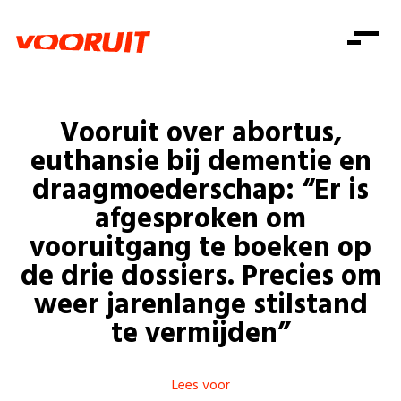
Laatste nieuws
Alle artikels
Beweging
Mission statement
Koopkracht
Dicht bij jou
Vooruit over abortus,
Onze mensen
Doe mee
Zorg
euthansie bij dementie en
Doe mee
Shop
Standpunten
Gelijke kansen
draagmoederschap: “Er is
Word lid
Zoeken
afgesproken om
Vacatures
Welzijn
Login
Login
vooruitgang te boeken op
Mis niets
Consumentenbescherming
de drie dossiers. Precies om
Pensioenen
weer jarenlange stilstand
Doe mee
te vermijden”
Kinderen en jongeren
Lees voor