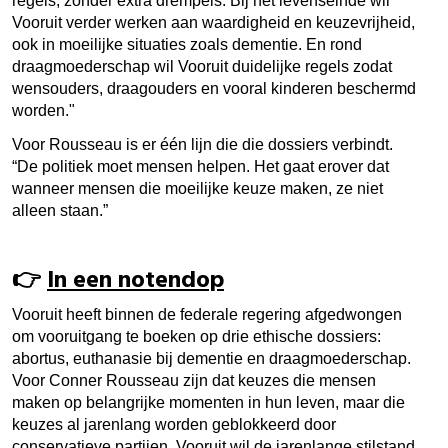
regels, zonder extra drempels. Bij het levenseinde wil
Vooruit verder werken aan waardigheid en keuzevrijheid,
ook in moeilijke situaties zoals dementie. En rond
draagmoederschap wil Vooruit duidelijke regels zodat
wensouders, draagouders en vooral kinderen beschermd
worden."
Voor Rousseau is er één lijn die die dossiers verbindt.
“De politiek moet mensen helpen. Het gaat erover dat
wanneer mensen die moeilijke keuze maken, ze niet
alleen staan.”
👉
In een notendop
Vooruit heeft binnen de federale regering afgedwongen
om vooruitgang te boeken op drie ethische dossiers:
abortus, euthanasie bij dementie en draagmoederschap.
Voor Conner Rousseau zijn dat keuzes die mensen
maken op belangrijke momenten in hun leven, maar die
keuzes al jarenlang worden geblokkeerd door
conservatieve partijen. Vooruit wil de jarenlange stilstand