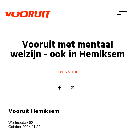
Laatste nieuws
Alle artikels
Beweging
Mission statement
Koopkracht
Dicht bij jou
Vooruit met mentaal
Onze mensen
Doe mee
Zorg
welzijn - ook in Hemiksem
Doe mee
Shop
Standpunten
Gelijke kansen
Word lid
Zoeken
Vacatures
Welzijn
Lees voor
Login
Login
Mis niets
Consumentenbescherming
Pensioenen
Doe mee
Kinderen en jongeren
Vooruit Hemiksem
Wednesday 02
October 2024 11:33