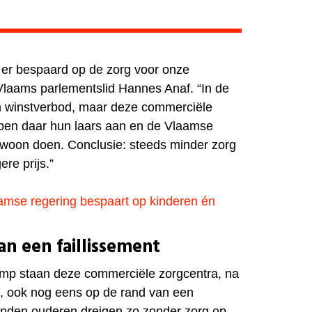
 er bespaard op de zorg voor onze
Vlaams parlementslid Hannes Anaf. “In de
en winstverbod, maar deze commerciële
pen daar hun laars aan en de Vlaamse
ewoon doen. Conclusie: steeds minder zorg
re prijs.”
mse regering bespaart op kinderen én
n een faillissement
amp staan deze commerciële zorgcentra, na
, ook nog eens op de rand van een
zenden ouderen dreigen zo zonder zorg op