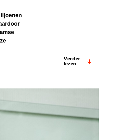
iljoenen
aardoor
laamse
eze
Verder
lezen