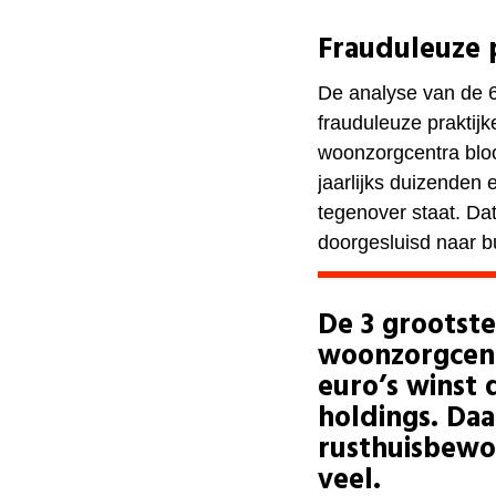
Frauduleuze 
De analyse van de 6
frauduleuze praktij
woonzorgcentra bloo
jaarlijks duizenden
tegenover staat. Da
doorgesluisd naar b
De 3 grootst
woonzorgcentr
euro’s winst 
holdings. Da
rusthuisbewon
veel.