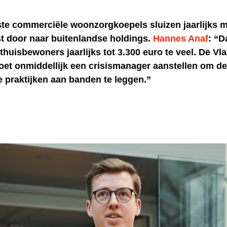
ste commerciële woonzorgkoepels sluizen jaarlijks m
st door naar buitenlandse holdings.
Hannes Anaf
: “D
thuisbewoners jaarlijks tot 3.300 euro te veel. De V
oet onmiddellijk een crisismanager aanstellen om d
 praktijken aan banden te leggen.”