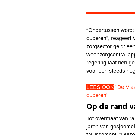
“Ondertussen wordt
ouderen”, reageert 
zorgsector geldt e
woonzorgcentra lap
regering laat hen g
voor een steeds hoge
LEES OOK
"De Vlaa
ouderen"
Op de rand va
Tot overmaat van r
jaren van gesjoemel
faillissement. “Dui