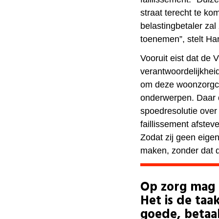
straat terecht te k
belastingbetaler za
toenemen”, stelt Ha
Vooruit eist dat de 
verantwoordelijkhei
om deze woonzorgcen
onderwerpen. Daar 
spoedresolutie over
faillissement afste
Zodat zij geen eige
maken, zonder dat d
Op zorg mag 
Het is de taa
goede, betaa