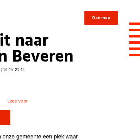
Login
Doe mee
it naar
in Beveren
| 19:45 -21:45
Lees voor

 onze gemeente een plek waar