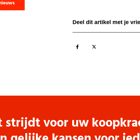
nieuws
Deel dit artikel met je vr
t strijdt voor uw koopkra
n gelijke kansen voor ie