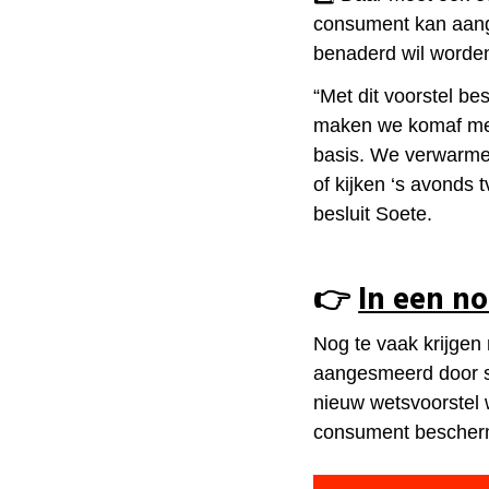
consument kan aange
benaderd wil worde
“Met dit voorstel 
maken we komaf met 
basis. We verwarmen
of kijken ‘s avonds 
besluit Soete.
👉
In een n
Nog te vaak krijgen
aangesmeerd door s
nieuw wetsvoorstel 
consument bescherm