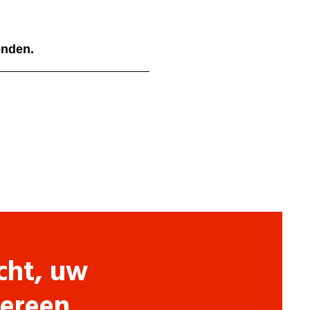
ienden.
cht, uw
dereen.