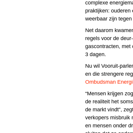
complexe energiemar
praktijken: oudere
weerbaar zijn tegen
Net daarom kwamen e
regels voor de deur-
gascontracten, met 
3 dagen.
Nu wil Vooruit-parl
en die strengere reg
Ombudsman Energie
“Mensen krijgen zoge
de realiteit het som
de markt vindt”, ze
verkopers misbruik
en mensen onder dru