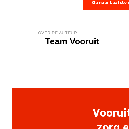
Ga naar Laatste 
OVER DE AUTEUR
Team Vooruit
Voorui
zorg e