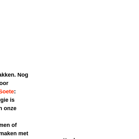
pakken. Nog
oor
Soete
:
gie is
n onze
emen of
f maken met