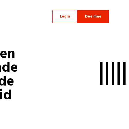
Login
Doe mee
ken
nde
 de
id