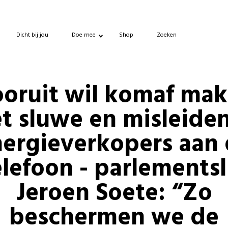
Dicht bij jou
Doe mee
Shop
Zoeken
oruit wil komaf ma
t sluwe en misleide
ergieverkopers aan
elefoon - parlementsl
Jeroen Soete: “Zo
beschermen we de