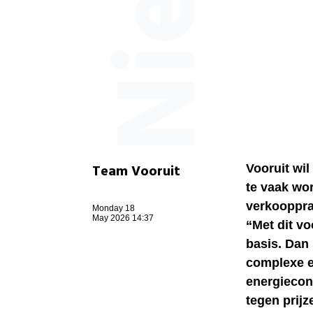
Team Vooruit
Vooruit wi
te vaak wo
verkooppra
Monday 18
May 2026 14:37
“Met dit v
basis. Dan
complexe e
energiecont
tegen prijz