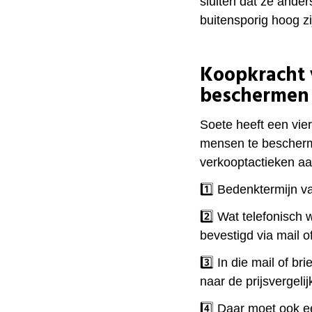
sluiten dat ze ander
buitensporig hoog zi
Koopkracht 
beschermen
Soete heeft een vie
mensen te bescherm
verkooptactieken aa
1️⃣​ Bedenktermijn 
2️⃣​ Wat telefonisch
bevestigd via mail of
3️⃣​ In die mail of 
naar de prijsvergelij
4️⃣​ Daar moet ook e