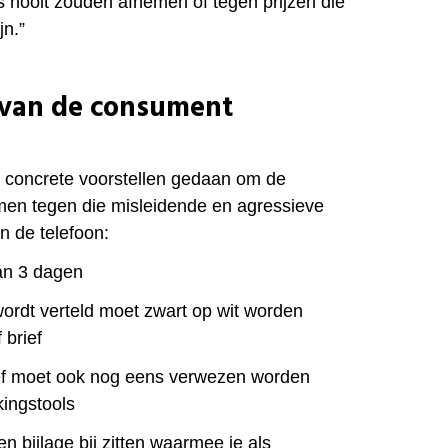
s nooit zouden afnemen of tegen prijzen die
jn.”
van de consument
r concrete voorstellen gedaan om de
en tegen die misleidende en agressieve
n de telefoon:
van 3 dagen
 wordt verteld moet zwart op wit worden
 brief
brief moet ook nog eens verwezen worden
kingstools
en bijlage bij zitten waarmee je als