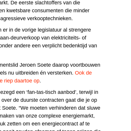
kt. De eerste slachtoffers van die
n en kwetsbare consumenten die minder
 agressieve verkooptechnieken.
r in de vorige legislatuur al strengere
aan-deurverkoop van elektriciteits- of
onder andere een verplicht bedenktijd van
ementslid Jeroen Soete daarop voortbouwen
els nu uitbreiden én versterken.
Ook de
 riep daartoe op
.
zegd een ‘fan-tas-tisch aanbod’, terwijl in
s over de duurste contracten gaat die je op
gt Soete. “We moeten verhinderen dat sluwe
 maken van onze complexe energiemarkt,
k zetten om een energiecontract af te