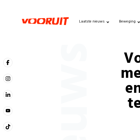
Laatste nieuws
Beweging
Nieuws
Vo
me
en
t