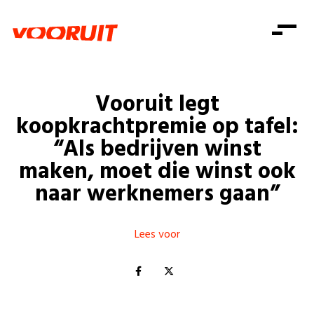
Laatste nieuws
Alle artikels
Beweging
Mission statement
Koopkracht
Dicht bij jou
Vooruit legt
Onze mensen
Doe mee
Zorg
koopkrachtpremie op tafel:
Doe mee
Shop
Standpunten
Gelijke kansen
“Als bedrijven winst
Word lid
Zoeken
maken, moet die winst ook
Vacatures
Welzijn
Login
Login
naar werknemers gaan”
Mis niets
Consumentenbescherming
Pensioenen
Doe mee
Lees voor
Kinderen en jongeren