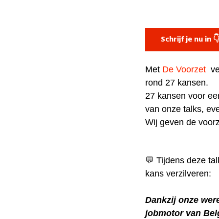
Schrijf je nu in 
Met
De Voorzet
ve
rond 27 kansen.
27 kansen voor ee
van onze talks, ev
Wij geven de voor
💬 Tijdens deze ta
kans verzilveren:
Dankzij onze wer
jobmotor van Bel