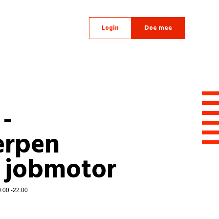
Login
Doe mee
-
erpen
 jobmotor
0:00 -22:00