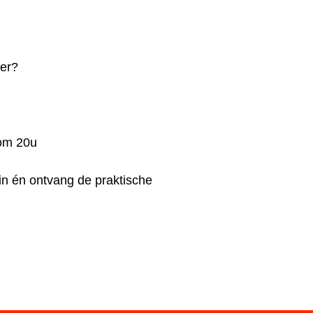
eer?
 om 20u
 in én ontvang de praktische