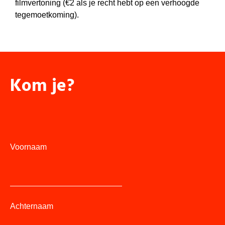
filmvertoning (€2 als je recht hebt op een verhoogde
tegemoetkoming).
Kom je?
Voornaam
Achternaam