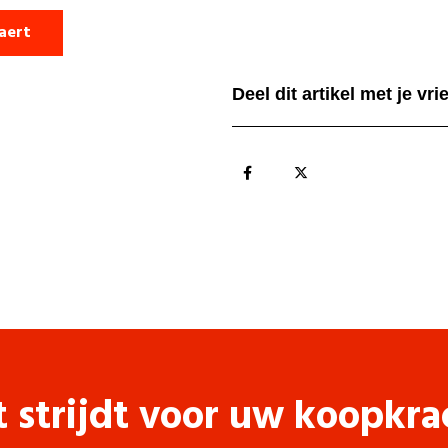
laert
Deel dit artikel met je vr
t strijdt voor uw koopkra