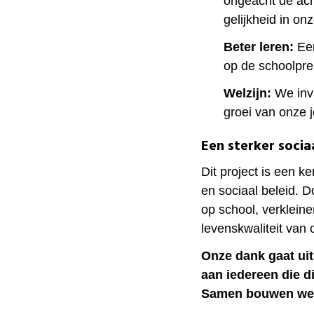
ongeacht de ach
gelijkheid in o
Beter leren:
Een
op de schoolpres
Welzijn:
We inve
groei van onze 
Een sterker socia
Dit project is een 
en sociaal beleid. 
op school, verklein
levenskwaliteit van 
Onze dank gaat uit
aan iedereen die d
Samen bouwen we 