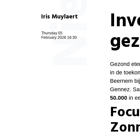
Inv
Iris Muylaert
gez
Thursday 05
February 2026 16:30
Gezond eten
in de toeko
Beernem bi
Gennez. Sa
50.000
in ee
Focu
Zon