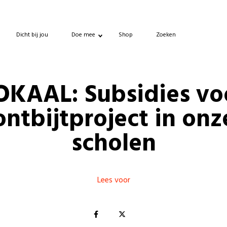
Dicht bij jou
Doe mee
Shop
Zoeken
OKAAL: Subsidies vo
ontbijtproject in onz
scholen
Lees voor