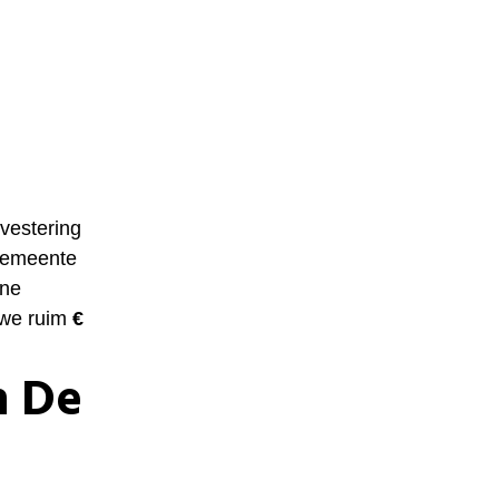
vestering
 gemeente
ine
 we ruim
€
n De