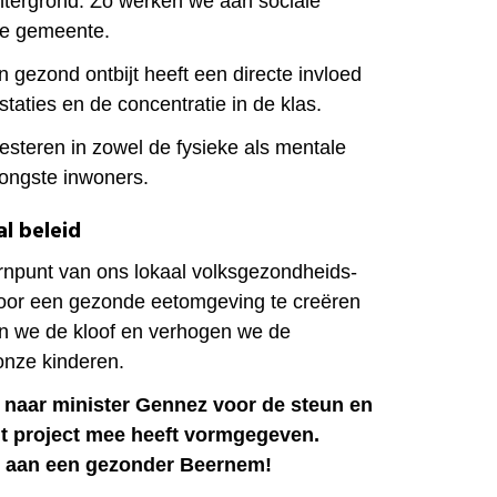
tergrond. Zo werken we aan sociale
nze gemeente.
 gezond ontbijt heeft een directe invloed
taties en de concentratie in de klas.
steren in zowel de fysieke als mentale
jongste inwoners.
al beleid
kernpunt van ons lokaal volksgezondheids-
Door een gezonde eetomgeving te creëren
en we de kloof en verhogen we de
onze kinderen.
 naar minister Gennez voor de steun en
it project mee heeft vormgegeven.
aan een gezonder Beernem!