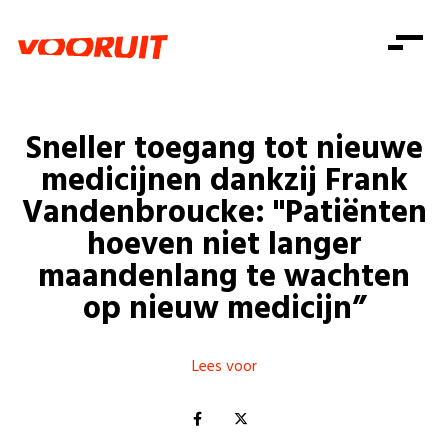
Laatste nieuws
Alle artikels
Beweging
Mission statement
Koopkracht
Dicht bij jou
Sneller toegang tot nieuwe
Onze mensen
Doe mee
Zorg
medicijnen dankzij Frank
Doe mee
Shop
Standpunten
Gelijke kansen
Vandenbroucke: "Patiënten
Word lid
Zoeken
hoeven niet langer
Vacatures
Welzijn
Login
Login
maandenlang te wachten
Mis niets
Consumentenbescherming
op nieuw medicijn”
Pensioenen
Doe mee
Kinderen en jongeren
Lees voor